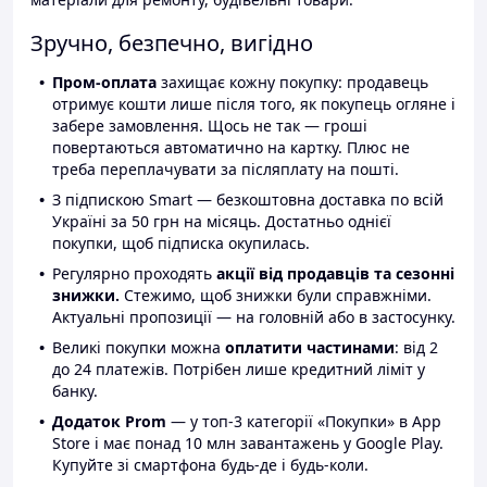
Зручно, безпечно, вигідно
Пром-оплата
захищає кожну покупку: продавець
отримує кошти лише після того, як покупець огляне і
забере замовлення. Щось не так — гроші
повертаються автоматично на картку. Плюс не
треба переплачувати за післяплату на пошті.
З підпискою Smart — безкоштовна доставка по всій
Україні за 50 грн на місяць. Достатньо однієї
покупки, щоб підписка окупилась.
Регулярно проходять
акції від продавців та сезонні
знижки.
Стежимо, щоб знижки були справжніми.
Актуальні пропозиції — на головній або в застосунку.
Великі покупки можна
оплатити частинами
: від 2
до 24 платежів. Потрібен лише кредитний ліміт у
банку.
Додаток Prom
— у топ-3 категорії «Покупки» в App
Store і має понад 10 млн завантажень у Google Play.
Купуйте зі смартфона будь-де і будь-коли.