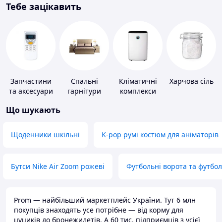
Тебе зацікавить
Запчастини
Спальні
Кліматичні
Харчова сіль
та аксесуари
гарнітури
комплекси
для побутових
Що шукають
кондиціонерів
Щоденники шкільні
K-pop румі костюм для аніматорів
Бутси Nike Air Zoom рожеві
Футбольні ворота та футбо
Prom — найбільший маркетплейс України. Тут 6 млн
покупців знаходять усе потрібне — від корму для
цуциків до бронежилетів. А 60 тис. підприємців з усієї