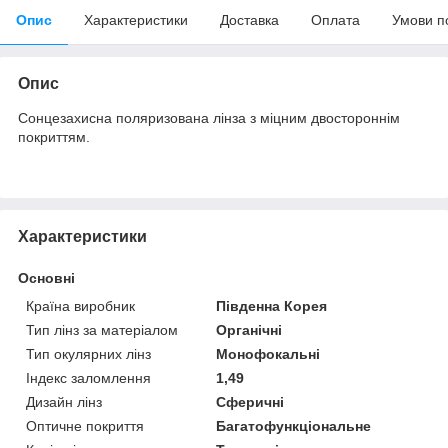
Опис
Характеристики
Доставка
Оплата
Умови п
Опис
Сонцезахисна поляризована лінза з міцним двостороннім
покриттям.
Характеристики
Основні
Країна виробник
Південна Корея
Тип лінз за матеріалом
Органічні
Тип окулярних лінз
Монофокальні
Індекс заломлення
1,49
Дизайн лінз
Сферичні
Оптичне покриття
Багатофункціональне