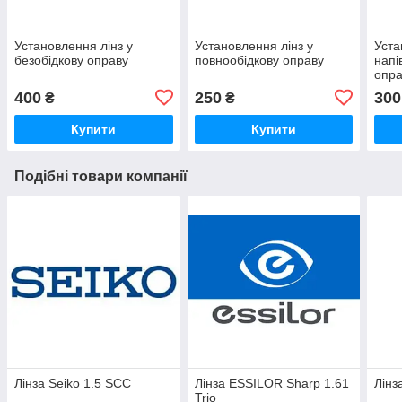
Установлення лінз у
Установлення лінз у
Уста
безобідкову оправу
повнообідкову оправу
напі
опра
400
250
300
₴
₴
Купити
Купити
Подібні товари компанії
Лінза Seiko 1.5 SCC
Лінза ESSILOR Sharp 1.61
Лінз
Trio