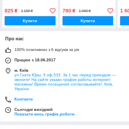
825
780
1 6
₴
₴
1 100 ₴
1 040 ₴
Купити
Купити
Про нас
100% позитивних з 6 відгуків за рік
Працює з 18.06.2017
м. Київ
ул.Гната Юры, 9 оф.533. За 1 час перед приездом —
звоните! На сайте указан график работы интернет-
магазина! Время посещения согласовывайте!, Київ,
Україна
Контакти
Сьогодні вихідний
Показати весь графік роботи