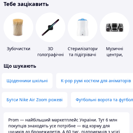
Тебе зацікавить
Зубочистки
3D
Стерилізатори
Музичні
голографічні
та підігрівачі
центри,
пристрої
для дитячого
магнітоли
Що шукають
харчування
Щоденники шкільні
K-pop румі костюм для аніматорів
Бутси Nike Air Zoom рожеві
Футбольні ворота та футбо
Prom — найбільший маркетплейс України. Тут 6 млн
покупців знаходять усе потрібне — від корму для
цуциків до бронежилетів. А 60 тис. підприємців з усієї