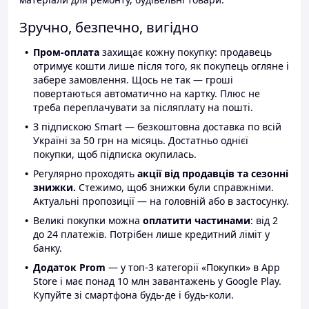
Зручно, безпечно, вигідно
Пром-оплата
захищає кожну покупку: продавець
отримує кошти лише після того, як покупець огляне і
забере замовлення. Щось не так — гроші
повертаються автоматично на картку. Плюс не
треба переплачувати за післяплату на пошті.
З підпискою Smart — безкоштовна доставка по всій
Україні за 50 грн на місяць. Достатньо однієї
покупки, щоб підписка окупилась.
Регулярно проходять
акції від продавців та сезонні
знижки.
Стежимо, щоб знижки були справжніми.
Актуальні пропозиції — на головній або в застосунку.
Великі покупки можна
оплатити частинами
: від 2
до 24 платежів. Потрібен лише кредитний ліміт у
банку.
Додаток Prom
— у топ-3 категорії «Покупки» в App
Store і має понад 10 млн завантажень у Google Play.
Купуйте зі смартфона будь-де і будь-коли.