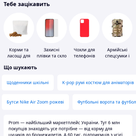
Тебе зацікавить
Корми та
Захисні
Чохли для
Армійські
ласощі для
плівки та скло
телефонів
спецсумки і
домашніх
для
рюкзаки
Що шукають
тварин і
портативних
птахів
пристроїв
Щоденники шкільні
K-pop румі костюм для аніматорів
Бутси Nike Air Zoom рожеві
Футбольні ворота та футбо
Prom — найбільший маркетплейс України. Тут 6 млн
покупців знаходять усе потрібне — від корму для
цуциків до бронежилетів. А 60 тис. підприємців з усієї