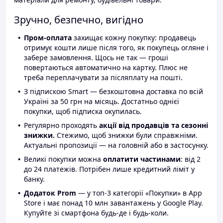
Зручно, безпечно, вигідно
Пром-оплата
захищає кожну покупку: продавець
отримує кошти лише після того, як покупець огляне і
забере замовлення. Щось не так — гроші
повертаються автоматично на картку. Плюс не
треба переплачувати за післяплату на пошті.
З підпискою Smart — безкоштовна доставка по всій
Україні за 50 грн на місяць. Достатньо однієї
покупки, щоб підписка окупилась.
Регулярно проходять
акції від продавців та сезонні
знижки.
Стежимо, щоб знижки були справжніми.
Актуальні пропозиції — на головній або в застосунку.
Великі покупки можна
оплатити частинами
: від 2
до 24 платежів. Потрібен лише кредитний ліміт у
банку.
Додаток Prom
— у топ-3 категорії «Покупки» в App
Store і має понад 10 млн завантажень у Google Play.
Купуйте зі смартфона будь-де і будь-коли.