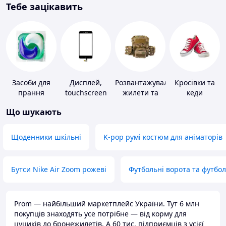
Тебе зацікавить
Засоби для
Дисплей,
Розвантажувальні
Кросівки та
прання
touchscreen
жилети та
кеди
для телефонів
плитоноски
Що шукають
без плит
Щоденники шкільні
K-pop румі костюм для аніматорів
Бутси Nike Air Zoom рожеві
Футбольні ворота та футбо
Prom — найбільший маркетплейс України. Тут 6 млн
покупців знаходять усе потрібне — від корму для
цуциків до бронежилетів. А 60 тис. підприємців з усієї