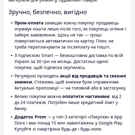
Зручно, безпечно, вигідно
Пром-оплата
захищає кожну покупку: продавець
отримує кошти лише після того, як покупець огляне і
забере замовлення. Щось не так — гроші
повертаються автоматично на картку. Плюс не
треба переплачувати за післяплату на пошті.
З підпискою Smart — безкоштовна доставка по всій
Україні за 50 грн на місяць. Достатньо однієї
покупки, щоб підписка окупилась.
Регулярно проходять
акції від продавців та сезонні
знижки.
Стежимо, щоб знижки були справжніми.
Актуальні пропозиції — на головній або в застосунку.
Великі покупки можна
оплатити частинами
: від 2
до 24 платежів. Потрібен лише кредитний ліміт у
банку.
Додаток Prom
— у топ-3 категорії «Покупки» в App
Store і має понад 10 млн завантажень у Google Play.
Купуйте зі смартфона будь-де і будь-коли.